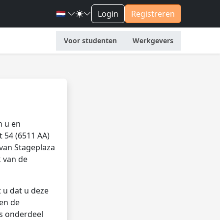
🇳🇱
Login
Registreren
Voor studenten
Werkgevers
n u en
t 54 (6511 AA)
 van Stageplaza
 van de
 u dat u deze
en de
s onderdeel