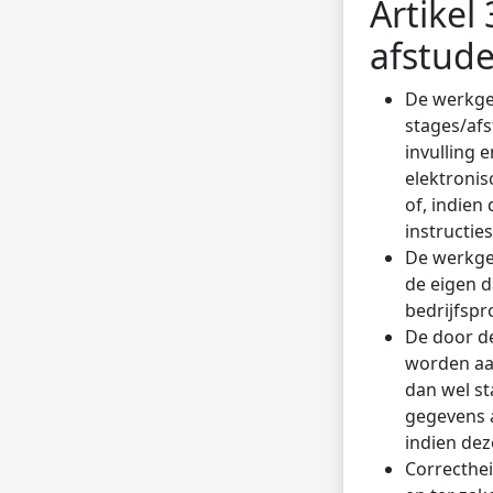
Artikel 
afstud
De werkgev
stages/af
invulling 
elektronis
of, indien
instructie
De werkgev
de eigen d
bedrijfspr
De door d
worden aan
dan wel s
gegevens a
indien dez
Correcthei