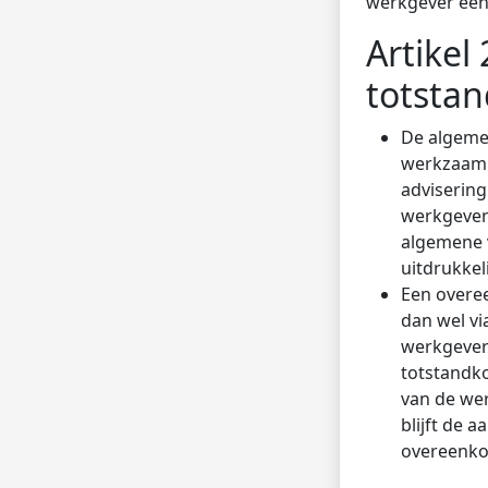
werkgever een 
Artikel
totsta
De algeme
werkzaamh
advisering
werkgevers
algemene v
uitdrukkeli
Een overee
dan wel vi
werkgever 
totstandko
van de we
blijft de 
overeenkom