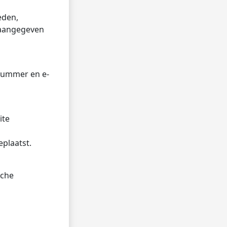
eden,
 aangegeven
nummer en e-
ite
eplaatst.
sche