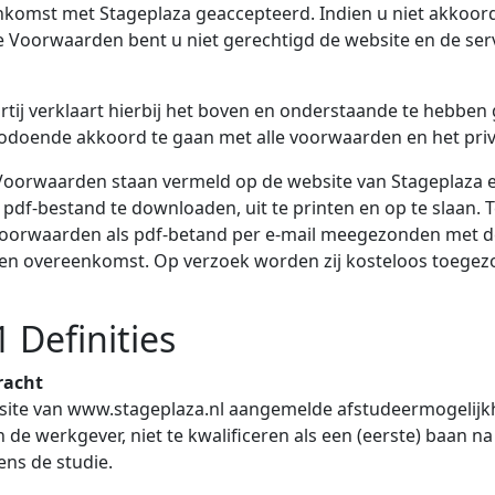
nkomst met Stageplaza geaccepteerd. Indien u niet akkoor
Voorwaarden bent u niet gerechtigd de website en de serv
rtij verklaart hierbij het boven en onderstaande te hebben
odoende akkoord te gaan met alle voorwaarden en het priv
oorwaarden staan vermeld op de website van Stageplaza en
s pdf-bestand te downloaden, uit te printen en op te slaan.
oorwaarden als pdf-betand per e-mail meegezonden met d
oten overeenkomst. Op verzoek worden zij kosteloos toege
1 Definities
racht
site van www.stageplaza.nl aangemelde afstudeermogelijk
n de werkgever, niet te kwalificeren als een (eerste) baan n
dens de studie.