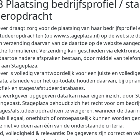
3 Plaatsing bedrijfsprofiel / st
eeropdracht
er draagt zorg voor de plaatsing van haar bedrijfsprofiel 
studeeropdrachten (op www.stageplaza.nl) op de website d
en verzending daarvan van de daartoe op de website aange
che formulieren. Verzending kan geschieden via elektronis
 daartoe nadere afspraken bestaan, door middel van telefo
s aan Stageplaza.
er is volledig verantwoordelijk voor een juiste en volledi
ata, alsmede voor het up-todate houden daarvan, bij opna
ofiel- en stages/afstudeerdatabases.
e werkgever opgegeven data kan naar eigen inzicht door S
gepast. Stageplaza behoudt zich het recht voor om bedrij
tages/afstudeeropdrachten te weigeren, wanneer de daar
ls illegaal, onethisch of ontoepasselijk kunnen worden ge
e niet voldoen aan één van de onderstaande criteria:
d, volledigheid & relevantie: De gegevens zijn correct en vo