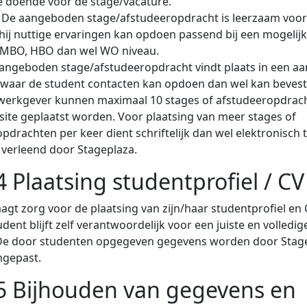
e doende voor de stage/vacature.
 De aangeboden stage/afstudeeropdracht is leerzaam voor 
 hij nuttige ervaringen kan opdoen passend bij een mogelij
MBO, HBO dan wel WO niveau.
aangeboden stage/afstudeeropdracht vindt plaats in een 
waar de student contacten kan opdoen dan wel kan bevest
werkgever kunnen maximaal 10 stages of afstudeeropdrach
ite geplaatst worden. Voor plaatsing van meer stages of
pdrachten per keer dient schriftelijk dan wel elektronisc
verleend door Stageplaza.
 4 Plaatsing studentprofiel / CV
agt zorg voor de plaatsing van zijn/haar studentprofiel en
dent blijft zelf verantwoordelijk voor een juiste en volledi
De door studenten opgegeven gegevens worden door Stage
ngepast.
 5 Bijhouden van gegevens en