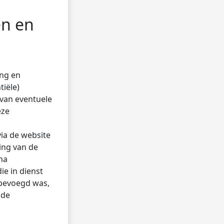
en en
ng en
tiële)
 van eventuele
eze
ia de website
ing van de
na
e in dienst
 bevoegd was,
 de