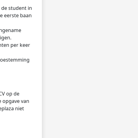
de student in
ke eerste baan
aangename
igen.
ten per keer
h toestemming
 CV op de
ge opgave van
plaza niet