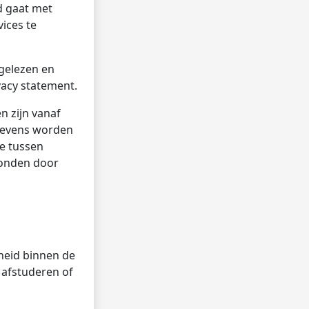
d gaat met
ices te
 gelezen en
acy statement.
 zijn vanaf
 Tevens worden
e tussen
zonden door
heid binnen de
a afstuderen of