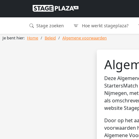
Stage zoeken
Hoe werkt stageplaza?
Je bent hier:
Home
Beleid
Algemene voorwaarden
Alge
Deze Algemene
StartersMatch 
Nijmegen, met 
als omschreve
website Stagep
Door op het a
voorwaarden h
Algemene Voor