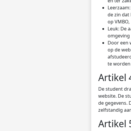
en ter zak
Leerzaam:
de zin dat
op VMBO, 
Leuk: De 
omgeving 
Door een 
op de webs
afstudeero
te worden 
Artikel
De student dra
website. De stu
de gegevens. 
zelfstandig aa
Artikel