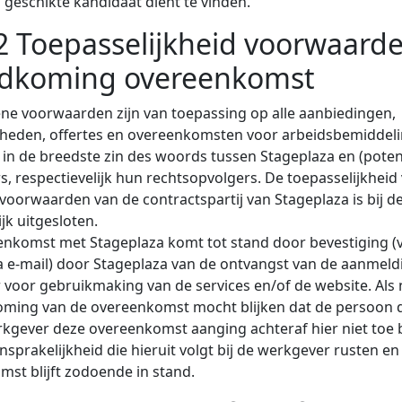
geschikte kandidaat dient te vinden.
 2 Toepasselijkheid voorwaard
ndkoming overeenkomst
ne voorwaarden zijn van toepassing op alle aanbiedingen,
eden, offertes en overeenkomsten voor arbeidsbemiddeli
 in de breedste zin des woords tussen Stageplaza en (poten
, respectievelijk hun rechtsopvolgers. De toepasselijkheid
oorwaarden van de contractspartij van Stageplaza is bij d
jk uitgesloten.
nkomst met Stageplaza komt tot stand door bevestiging (v
a e-mail) door Stageplaza van de ontvangst van de aanmeld
voor gebruikmaking van de services en/of de website. Als 
ming van de overeenkomst mocht blijken dat de persoon di
rkgever deze overeenkomst aanging achteraf hier niet toe
aansprakelijkheid die hieruit volgt bij de werkgever rusten en
st blijft zodoende in stand.