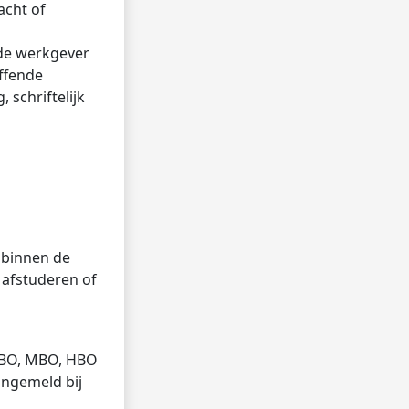
acht of
de werkgever
effende
schriftelijk
 binnen de
a afstuderen of
VMBO, MBO, HBO
angemeld bij