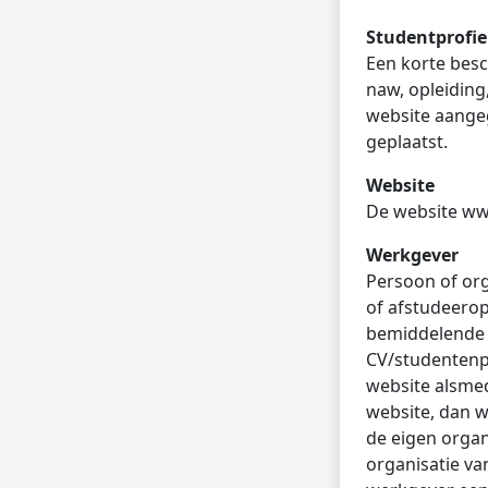
Studentprofie
Een korte besch
naw, opleiding
website aangeg
geplaatst.
Website
De website ww
Werkgever
Persoon of org
of afstudeerop
bemiddelende o
CV/studentenpr
website alsmed
website, dan w
de eigen organ
organisatie va