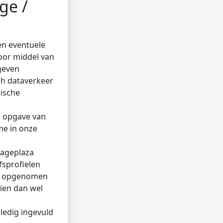
age /
en eventuele
oor middel van
geven
ch dataverkeer
nische
ge opgave van
me in onze
tageplaza
fsprofielen
in opgenomen
zien dan wel
lledig ingevuld