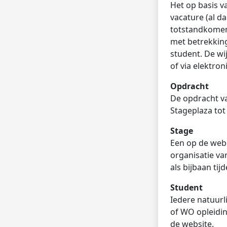
Het op basis v
vacature (al d
totstandkomen
met betrekking
student. De wi
of via elektron
Opdracht
De opdracht v
Stageplaza tot
Stage
Een op de web
organisatie va
als bijbaan tij
Student
Iedere natuur
of WO opleidin
de website.