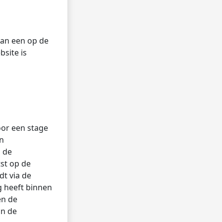
van een op de
bsite is
oor een stage
en
, de
st op de
t via de
g heeft binnen
en de
an de